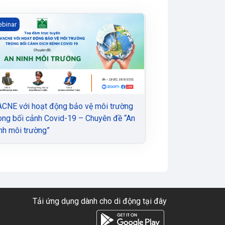
uyết định số 12/2021/QĐ-TTg–Thuận lợi và vướng mắc
CNE với hoạt động bảo vệ môi trường trong bối cảnh Covid-19 – 
binar
CNE với hoạt động bảo vệ môi trường
ong bối cảnh Covid-19 – Chuyên đề “An
nh môi trường”
Tải ứng dụng dành cho di động tại đây