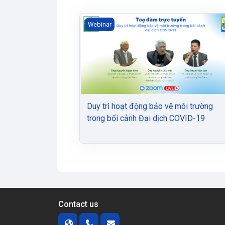
Duy trì hoạt động bảo vệ môi trường tr
Webinar
Duy trì hoạt động bảo vệ môi trường
trong bối cảnh Đại dịch COVID-19
Contact us