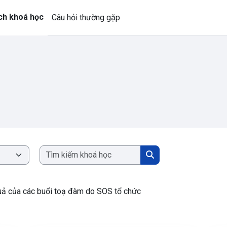
ch khoá học
Câu hỏi thường gặp
Tìm kiếm khoá học
Tìm kiếm khoá học
 quả của các buổi toạ đàm do SOS tổ chức