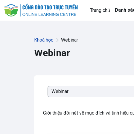
Chuyển tới nội dung chính
Danh sá
Trang chủ
Khoá học
Webinar
Webinar
Danh mục khoá học
Giới thiệu đôi nét về mục đích và tính hiệu