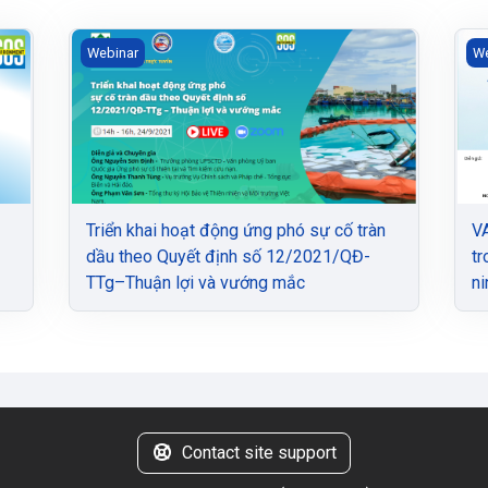
ong bối cảnh Đại dịch COVID-19
Triển khai hoạt động ứng phó sự cố tràn dầu theo Q
VA
Webinar
We
Triển khai hoạt động ứng phó sự cố tràn
VA
dầu theo Quyết định số 12/2021/QĐ-
tr
TTg–Thuận lợi và vướng mắc
ni
Contact site support